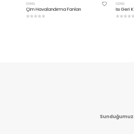
GENEL
GENEL
Çim Havalandırma Fanları
Isı Geri
0
5 üzerinden
0
5 üze
Sunduğumuz h