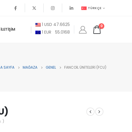
TÜRKÇE
1
USD
47.6625
0
İLETIŞIM
1
EUR
55.0168
A SAYFA
MAĞAZA
GENEL
FANCOIL ÜNITELERI (FCU)
U)
. )