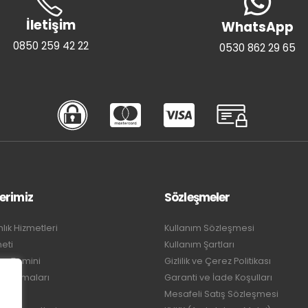
İletişim
WhatsApp
0850 259 42 22
0530 862 29 65
erimiz
Sözleşmeler
ık Hizmetleri
Kullanım Sözleşmesi
meti
Kullanım Şartları
rı Temini
Gizlilik ve Çerez Politikası
ygulamaları
Garanti ve İade Koşulları
leri
Mesafeli Satış Sözleşmesi