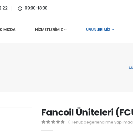
2 22
09:00-18:00
KIMIZDA
HIZMETLERIMIZ
ÜRÜNLERIMIZ
AN
Fancoil Üniteleri (FC
( Henüz değerlendirme yapılmadı
0
out of 5