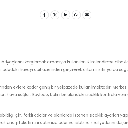
ihtiyaçlarını karşılamak amacıyla kullanılan iklimlendirme cihazlar
Fan, odadaki havayı coil üzerinden geçirerek ortamı ısıtır ya da soğ
zlerinden evlere kadar geniş bir yelpazede kullanılmaktadır. Merk
hava sağlar. Böylece, belirli bir alandaki sıcaklık kontrolü verimli
ldiği için, farklı odalar ve alanlarda istenen sıcaklık ayarları yapıl
arak enerji tüketimini optimize eder ve işletme maliyetlerini düşür