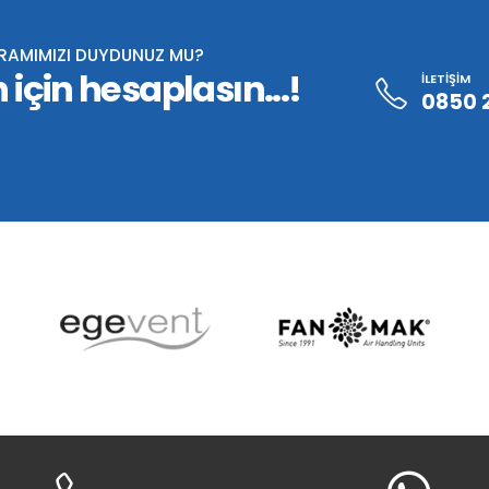
GRAMIMIZI DUYDUNUZ MU?
 için hesaplasın...!
İLETİŞİM
0850 