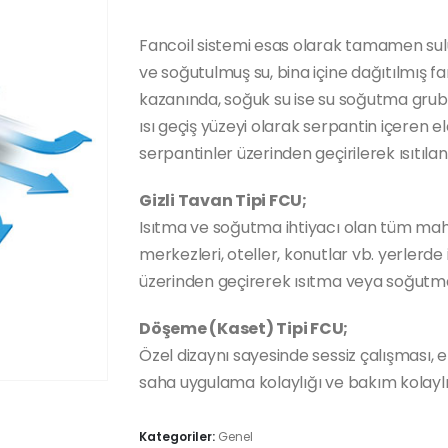
Fancoil sistemi esas olarak tamamen sulu
ve soğutulmuş su, bina içine dağıtılmış fan
kazanında, soğuk su ise su soğutma grubund
ısı geçiş yüzeyi olarak serpantin içeren e
serpantinler üzerinden geçirilerek ısıtıl
Gizli Tavan Tipi FCU;
Isıtma ve soğutma ihtiyacı olan tüm mahall
merkezleri, oteller, konutlar vb. yerlerd
üzerinden geçirerek ısıtma veya soğut
Döşeme (Kaset) Tipi FCU;
Özel dizaynı sayesinde sessiz çalışması, 
saha uygulama kolaylığı ve bakım kolaylığı 
Kategoriler:
Genel