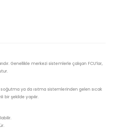
ıdır. Genellikle merkezi sistemlerle çalışan FCU’lar,
utur.
ezi soğutma ya da ısıtma sistemlerinden gelen sıcak
 bir şekilde yapılır.
abilir.
ür.