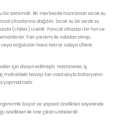
 bir sistemdir. Bir merkezde hazırlanan sıcak su
coil cihazlarına dağıtılır. Sıcak su bir sıcak su
a (chiller) üretilir. Fancoil cihazları bir fan ve
lemanlardır. Fan yardımı ile odadan alınıp,
an veya soğutulan hava tekrar odaya üflenir.
er için dizayn edilmiştir. Hastaneler, iş
e iç mahaldeki havayı fan vasıtasıyla bataryanın
ma yapmaktadır.
ergonomik boyut ve yapısal özellikleri sayesinde
özellikleri ile öne çıkan ünitelerdir.