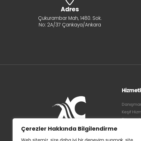
Adres
Çukurambar Mah, 1480. Sok.
No: 2A/37 Çankaya/Ankara
Hizmetl
Danışmanl
Keşif Hiz
Ekipmanla
Sistem U
Çerezler Hakkında Bilgilendirme
CFD Analiz
Web sitemiz, size daha iyi bir deneyim sunmak, site