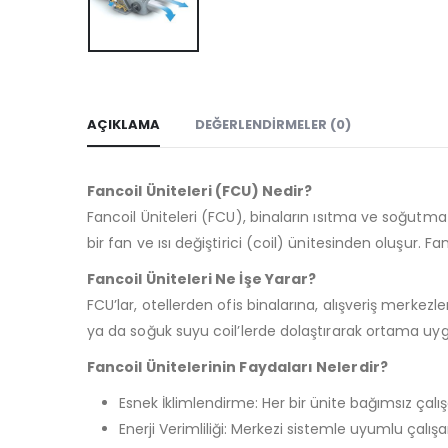
AÇIKLAMA
DEĞERLENDIRMELER (0)
Fancoil Üniteleri (FCU) Nedir?
Fancoil Üniteleri (FCU), binaların ısıtma ve soğutma 
bir fan ve ısı değiştirici (coil) ünitesinden oluşur. 
Fancoil Üniteleri Ne İşe Yarar?
FCU’lar, otellerden ofis binalarına, alışveriş merke
ya da soğuk suyu coil’lerde dolaştırarak ortama uygun 
Fancoil Ünitelerinin Faydaları Nelerdir?
Esnek İklimlendirme: Her bir ünite bağımsız çalışabi
Enerji Verimliliği: Merkezi sistemle uyumlu çalış