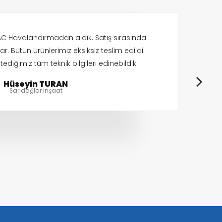
 AC Havalandırmadan aldık. Satış sırasında
r. Bütün ürünlerimiz eksiksiz teslim edildi.
H
ediğimiz tüm teknik bilgileri edinebildik.
ka
Hüseyin TURAN
Sarıdağlar İnşaat