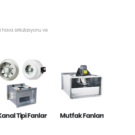
li hava sirkülasyonu ve
Kanal Tipi Fanlar
Mutfak Fanları