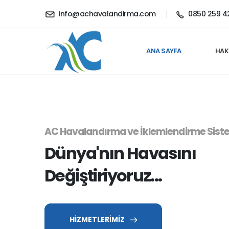
info@achavalandirma.com
0850 259 4
ANA SAYFA
HAK
AC Havalandırma ve İklemlendirme Siste
Dünya'nın Havasını
Değiştiriyoruz...
HİZMETLERİMİZ