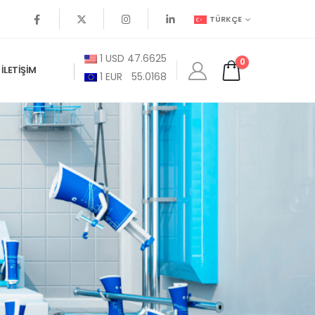
TÜRKÇE
1
USD
47.6625
0
İLETIŞIM
1
EUR
55.0168