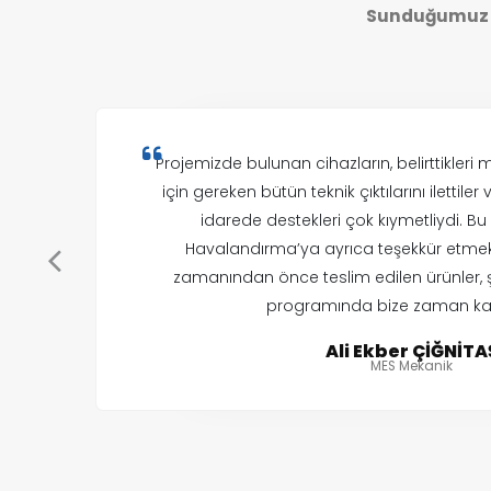
Sunduğumuz h
Projemizde bulunan cihazların, belirttikleri 
için gereken bütün teknik çıktılarını ilettiler
idarede destekleri çok kıymetliydi. Bu 
Havalandırma’ya ayrıca teşekkür etmek i
zamanından önce teslim edilen ürünler, ş
programında bize zaman kaz
Ali Ekber ÇİĞNİTA
MES Mekanik