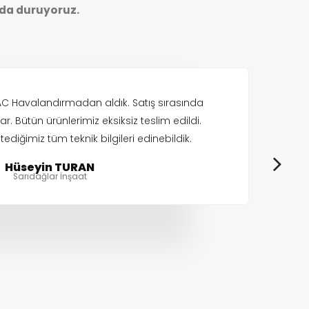
da duruyoruz.
 AC Havalandırmadan aldık. Satış sırasında
r. Bütün ürünlerimiz eksiksiz teslim edildi.
H
ediğimiz tüm teknik bilgileri edinebildik.
ka
Hüseyin TURAN
Sarıdağlar İnşaat