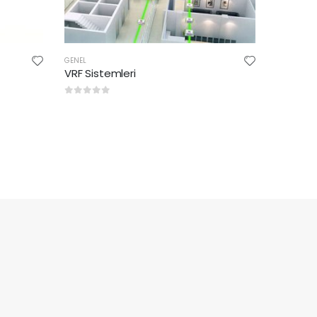
GENEL
VRF Sistemleri
0
5 üzerinden