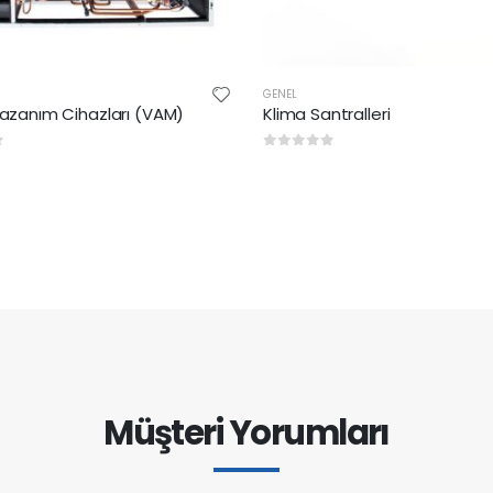
GENEL
 Kazanım Cihazları (VAM)
Klima Santralleri
rinden
0
5 üzerinden
Müşteri Yorumları