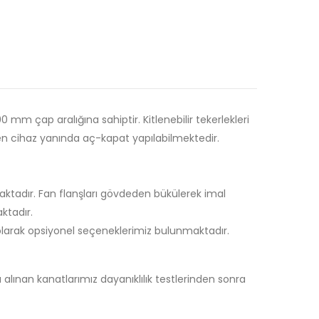
mm çap aralığına sahiptir. Kitlenebilir tekerlekleri
den cihaz yanında aç-kapat yapılabilmektedir.
aktadır. Fan flanşları gövdeden bükülerek imal
ktadır.
ı olarak opsiyonel seçeneklerimiz bulunmaktadır.
alınan kanatlarımız dayanıklılık testlerinden sonra