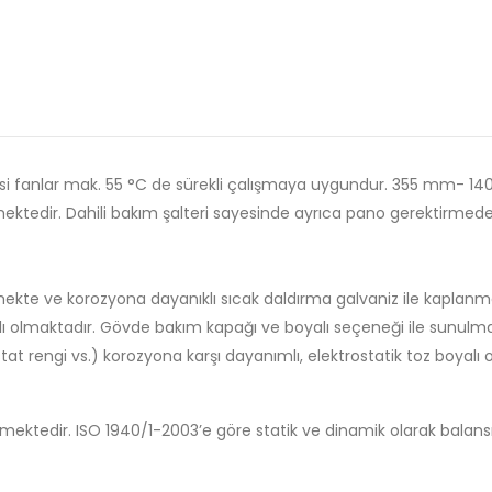
isi fanlar mak. 55 °C de sürekli çalışmaya uygundur. 355 mm- 1400 
lmektedir. Dahili bakım şalteri sayesinde ayrıca pano gerektirme
mekte ve korozyona dayanıklı sıcak daldırma galvaniz ile kaplanm
ı olmaktadır. Gövde bakım kapağı ve boyalı seçeneği ile sunulma
stat rengi vs.) korozyona karşı dayanımlı, elektrostatik toz boyal
ektedir. ISO 1940/1-2003’e göre statik ve dinamik olarak balansı 