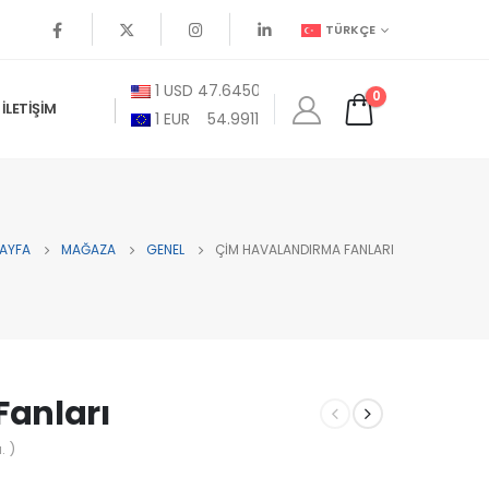
TÜRKÇE
1
USD
47.6450
0
İLETIŞIM
1
EUR
54.9911
AYFA
MAĞAZA
GENEL
ÇIM HAVALANDIRMA FANLARI
anları
. )