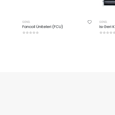
GENEL
GENEL
Fancoil Üniteleri (FCU)
Isı Geri
0
5 üzerinden
0
5 üze