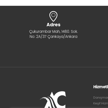
Adres
Çukurambar Mah, 1480. Sok.
No: 2A/37 Çankaya/Ankara
Hizmetl
Danışmanl
Keşif Hiz