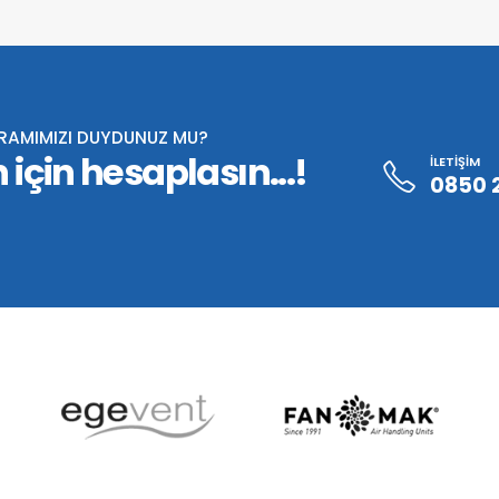
GRAMIMIZI DUYDUNUZ MU?
 için hesaplasın...!
İLETİŞİM
0850 