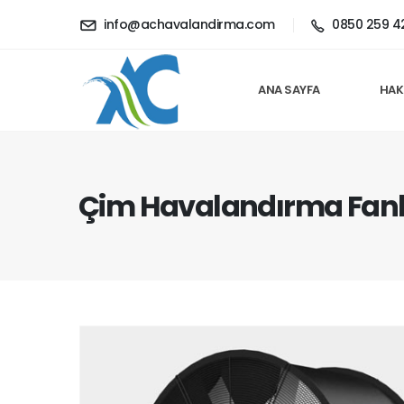
info@achavalandirma.com
0850 259 4
ANA SAYFA
HAK
Çim Havalandırma Fanl