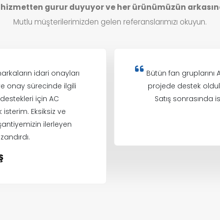
izmetten gurur duyuyor ve her ürünümüzün arkasın
Mutlu müşterilerimizden gelen referanslarımızı okuyun.
markaların idari onayları
Bütün fan gruplarını
 ve onay sürecinde ilgili
projede destek oldula
destekleri için AC
Satış sonrasında ist
sterim. Eksiksiz ve
antiyemizin ilerleyen
andırdı.
Ş