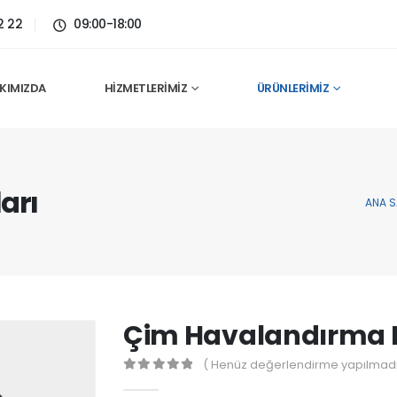
2 22
09:00-18:00
KIMIZDA
HIZMETLERIMIZ
ÜRÜNLERIMIZ
arı
ANA S
Çim Havalandırma F
( Henüz değerlendirme yapılmadı
0
out of 5