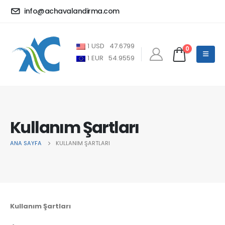
info@achavalandirma.com
1
USD
47.6799
0
1
EUR
54.9559
Kullanım Şartları
ANA SAYFA
KULLANIM ŞARTLARI
Kullanım Şartları