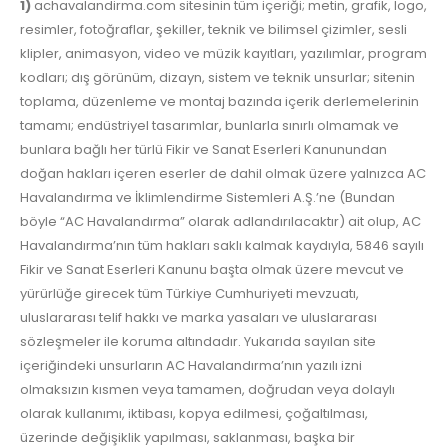
1)
achavalandirma.com sitesinin tüm içeriği; metin, grafik, logo,
resimler, fotoğraflar, şekiller, teknik ve bilimsel çizimler, sesli
klipler, animasyon, video ve müzik kayıtları, yazılımlar, program
kodları; dış görünüm, dizayn, sistem ve teknik unsurlar; sitenin
toplama, düzenleme ve montaj bazında içerik derlemelerinin
tamamı; endüstriyel tasarımlar, bunlarla sınırlı olmamak ve
bunlara bağlı her türlü Fikir ve Sanat Eserleri Kanunundan
doğan hakları içeren eserler de dahil olmak üzere yalnızca AC
Havalandırma ve İklimlendirme Sistemleri A.Ş.’ne (Bundan
böyle “AC Havalandırma” olarak adlandırılacaktır) ait olup, AC
Havalandırma’nın tüm hakları saklı kalmak kaydıyla, 5846 sayılı
Fikir ve Sanat Eserleri Kanunu başta olmak üzere mevcut ve
yürürlüğe girecek tüm Türkiye Cumhuriyeti mevzuatı,
uluslararası telif hakkı ve marka yasaları ve uluslararası
sözleşmeler ile koruma altındadır. Yukarıda sayılan site
içeriğindeki unsurların AC Havalandırma’nın yazılı izni
olmaksızın kısmen veya tamamen, doğrudan veya dolaylı
olarak kullanımı, iktibası, kopya edilmesi, çoğaltılması,
üzerinde değişiklik yapılması, saklanması, başka bir