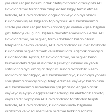
yer alan iletişim bölümündeki “iletişim formu” aracılığıyla AC
Havalandırma tarafından talep edilen bilgiyi temin etmesi
halinde, AC Havalandırma doğrudan veya dolaylı olarak
kullanıcının kişisel bilgilerini toplayabilir. AC Havalandırma,
sitede yer alan iletişim formu aracılığıyla verilen kişisel bilgileri
gizli tutmayı ve üçüncü kişilere devretmemeyi kabul eder. AC
Havalandırma, bu bilgileri, formu dolduran kullanıcıların
taleplerine cevap vermek, AC Havalandırma ürünleri hakkında
kullanıcıları bilgilendirmek ve kullanıcılara ulaşmak amacıyla
kullanılacaktır. Ayrıca, AC Havalandırma, bu bilgileri kendi
bünyesindeki diğer uluslararası şirket gruplarına ve yetkili
satıcılarına aynı amaçlar doğrultusunda aktarabilir. Resmi
makamlar aracılığıyla, AC Havalandırma’ya, kullanıcıya yönelik
soruşturma amacıyla bilgi talep edilmesi ve/veya kullanıcının
AC Havalandırma sistemlerinin çalışmasına engel olacak
ve/veya işleyişini değiştirecek herhangi bir elektronik sabotaj
veya saldırı yaptığının AC Havalandırma tarafından tespiti
halinde, AC Havalandırma, kullanıcının kimlik bilgilerini
araştırma ve yasal mercilere bildirme hakkına sahiptir.