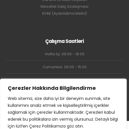
Mesafeli Satış Sözleşmesi
KVKK (Aydınlatma Metni)
Çalışma Saatleri
Hafta İçi: 09:00 - 18:00
Cumartesi: 09:00 - 15:00
Pazar: Kapalı
Çerezler Hakkında Bilgilendirme
Web sitemiz, size daha iyi bir deneyim sunmak, site
kullanımını analiz etmek ve kişiselleştirilmiş içerikler
sağlamak için çerezler kullanmaktadır. Çerezleri kabul
ederek bu politikalara izin vermiş olursunuz. Detaylı bilgi
için lütfen Çerez Politikamıza göz atın.