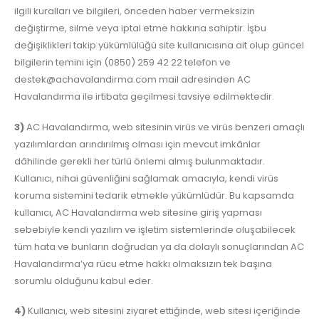
ilgili kuralları ve bilgileri, önceden haber vermeksizin
değiştirme, silme veya iptal etme hakkına sahiptir. İşbu
değişiklikleri takip yükümlülüğü site kullanıcısına ait olup güncel
bilgilerin temini için (0850) 259 42 22 telefon ve
destek@achavalandirma.com mail adresinden AC
Havalandırma ile irtibata geçilmesi tavsiye edilmektedir.
3)
AC Havalandırma, web sitesinin virüs ve virüs benzeri amaçlı
yazılımlardan arındırılmış olması için mevcut imkânlar
dâhilinde gerekli her türlü önlemi almış bulunmaktadır.
Kullanıcı, nihai güvenliğini sağlamak amacıyla, kendi virüs
koruma sistemini tedarik etmekle yükümlüdür. Bu kapsamda
kullanıcı, AC Havalandırma web sitesine giriş yapması
sebebiyle kendi yazılım ve işletim sistemlerinde oluşabilecek
tüm hata ve bunların doğrudan ya da dolaylı sonuçlarından AC
Havalandırma’ya rücu etme hakkı olmaksızın tek başına
sorumlu olduğunu kabul eder.
4)
Kullanıcı, web sitesini ziyaret ettiğinde, web sitesi içeriğinde