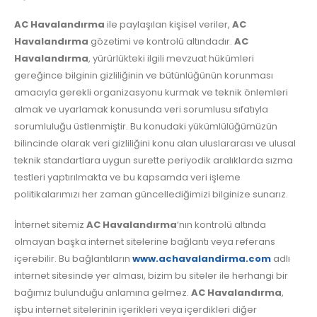
AC Havalandırma
ile paylaşılan kişisel veriler,
AC
Havalandırma
gözetimi ve kontrolü altındadır.
AC
Havalandırma
, yürürlükteki ilgili mevzuat hükümleri
gereğince bilginin gizliliğinin ve bütünlüğünün korunması
amacıyla gerekli organizasyonu kurmak ve teknik önlemleri
almak ve uyarlamak konusunda veri sorumlusu sıfatıyla
sorumluluğu üstlenmiştir. Bu konudaki yükümlülüğümüzün
bilincinde olarak veri gizliliğini konu alan uluslararası ve ulusal
teknik standartlara uygun surette periyodik aralıklarda sızma
testleri yaptırılmakta ve bu kapsamda veri işleme
politikalarımızı her zaman güncellediğimizi bilginize sunarız.
İnternet sitemiz
AC Havalandırma
‘nın kontrolü altında
olmayan başka internet sitelerine bağlantı veya referans
içerebilir. Bu bağlantıların
www.achavalandirma.com
adlı
internet sitesinde yer alması, bizim bu siteler ile herhangi bir
bağımız bulunduğu anlamına gelmez.
AC Havalandırma
,
işbu internet sitelerinin içerikleri veya içerdikleri diğer