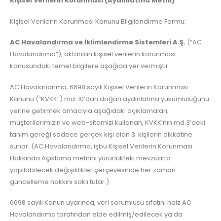
Kişisel Verilerin Korunması (Aydınlatma Metni)
Kişisel Verilerin Korunması Kanunu Bilgilendirme Formu:
AC Havalandırma ve İklimlendirme Sistemleri A.Ş.
(“AC
Havalandırma”), aktarılan kişisel verilerin korunması
konusundaki temel bilgilere aşağıda yer vermiştir.
AC Havalandırma, 6698 sayılı Kişisel Verilerin Korunması
Kanunu (“KVKK”) md. 10’dan doğan aydınlatma yükümlülüğünü
yerine getirmek amacıyla aşağıdaki açıklamaları;
müşterilerimizin ve web-sitemizi kullanan, KVKK’nın md.3’deki
tanım gereği sadece gerçek kişi olan 3. kişilerin dikkatine
sunar. (AC Havalandırma, işbu Kişisel Verilerin Korunması
Hakkında Açıklama metnini yürürlükteki mevzuatta
yapılabilecek değişiklikler çerçevesinde her zaman
güncelleme hakkını saklı tutar.)
6698 sayılı Kanun uyarınca, veri sorumlusu sıfatını haiz AC
Havalandırma tarafından elde edilmiş/edilecek ya da