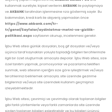
kullanmak suretiyle; kişisel verilerini
AKBANK
ile paylaşmaya
ve
AKBANK
tarafından işlenmesine rıza göstermiş sayılır. Bu
bakımından, kredi kartı ile alışveriş yapmadan önce
https://www.akbank.com/tr-
tr/genel/Sayfalar/aydinlatma-metni-ve-gizlilik-
politikasi.aspx
sayfasının okunup, incelenmesi gerekir.
İşbu Web sitesi günlük dosyaları, boş gif dosyaları ve/veya
üçüncü taraf kaynakları yoluyla topladığı bilgileri tercihlerinizle
ilgili bir özet oluşturmak amacıyla depolar. İşbu Web sitesi, size
özel tanıtım yapmak, promosyonlar ve pazarlama teklifleri
sunmak, web sitesinin içeriğini size göre iyileştirmek ve/veya
tercihlerinizi belirlemek amacıyla; site üzerinde gezinme
bilgilerinizi ve/veya site üzerindeki kullanım geçmişinizi
izleyebilmektedir.
İşbu Web sitesi, çevrimiçi ve çevrimdışı olarak toplanan bilgiler
gibi farklı yöntemlerle veya farklı zamanlarda site üzerinde
sizden toplanan bilgileri eşleştirebilir ve bu bilgileri üçüncü