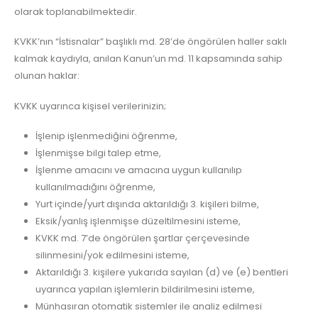
olarak toplanabilmektedir.
KVKK’nın “İstisnalar” başlıklı md. 28’de öngörülen haller saklı
kalmak kaydıyla, anılan Kanun’un md. 11 kapsamında sahip
olunan haklar:
KVKK uyarınca kişisel verilerinizin;
İşlenip işlenmediğini öğrenme,
İşlenmişse bilgi talep etme,
İşlenme amacını ve amacına uygun kullanılıp
kullanılmadığını öğrenme,
Yurt içinde/yurt dışında aktarıldığı 3. kişileri bilme,
Eksik/yanlış işlenmişse düzeltilmesini isteme,
KVKK md. 7’de öngörülen şartlar çerçevesinde
silinmesini/yok edilmesini isteme,
Aktarıldığı 3. kişilere yukarıda sayılan (d) ve (e) bentleri
uyarınca yapılan işlemlerin bildirilmesini isteme,
Münhasıran otomatik sistemler ile analiz edilmesi