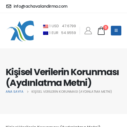
info@achavalandirma.com
1
USD
47.6799
0
1
EUR
54.9559
Kişisel Verilerin Korunması
(Aydınlatma Metni)
ANA SAYFA
KIŞISEL VERILERIN KORUNMASI (AYDINLATMA METNI)