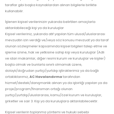
taraflar gibi başka kaynaklardan alınan bilgilerle birlikte
kullanabilir.
İşlenen kişisel verilerinizin yukarıda belirtilen amaçlarla
aktarılabileceği kişi ya da kuruluşlar
Kişisel verileriniz, yukarıda atıf yapılan tüm ulusal/uluslararası
mevzuatın izin verdiği ve/veya söz konusu mevzuat ya da taraf
olunan sözleşmeler kapsamında kişisel bilgileri talep etme ve
işleme iznine, hak ve yetkisine sahip kişi veya kuruluşlar (Adli
ve idari makamlar, diğer resmi kurum ve kuruluşlar ve kişiler)
başta olmak ve bunlarla sınırlı olmamak üzere,
dolaylı/doğrudan yurtiçi/yurtdışı iştiraklerimiz ya da bağlı
ortaklıklarımız,
AC Havalandırma
tarafından
hizmet/destek/danışmanlık alınan ya da işbirliği yapılan ya da
proje/program/finansman ortağı olunan
yurtiçi/yurtdışı/uluslararası, kamu/özel kurum ve kuruluşlar,
şirketler ve sair 3. Kişi ya da kuruluşlara aktarılabilecektir.
Kişisel verilerin toplanma yöntemi ve hukuki sebebi