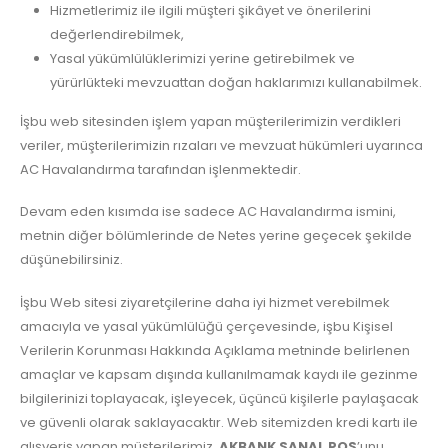
Hizmetlerimiz ile ilgili müşteri şikâyet ve önerilerini
değerlendirebilmek,
Yasal yükümlülüklerimizi yerine getirebilmek ve
yürürlükteki mevzuattan doğan haklarımızı kullanabilmek.
İşbu web sitesinden işlem yapan müşterilerimizin verdikleri
veriler, müşterilerimizin rızaları ve mevzuat hükümleri uyarınca
AC Havalandırma tarafından işlenmektedir.
Devam eden kısımda ise sadece AC Havalandırma ismini,
metnin diğer bölümlerinde de Netes yerine geçecek şekilde
düşünebilirsiniz.
İşbu Web sitesi ziyaretçilerine daha iyi hizmet verebilmek
amacıyla ve yasal yükümlülüğü çerçevesinde, işbu Kişisel
Verilerin Korunması Hakkında Açıklama metninde belirlenen
amaçlar ve kapsam dışında kullanılmamak kaydı ile gezinme
bilgilerinizi toplayacak, işleyecek, üçüncü kişilerle paylaşacak
ve güvenli olarak saklayacaktır. Web sitemizden kredi kartı ile
alışveriş yapan müşterilerimiz,
AKBANK SANAL POS
’unu