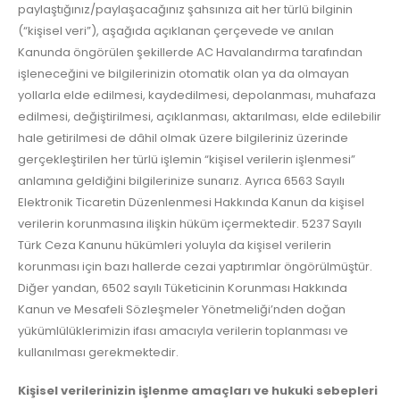
paylaştığınız/paylaşacağınız şahsınıza ait her türlü bilginin
(“kişisel veri”), aşağıda açıklanan çerçevede ve anılan
Kanunda öngörülen şekillerde AC Havalandırma tarafından
işleneceğini ve bilgilerinizin otomatik olan ya da olmayan
yollarla elde edilmesi, kaydedilmesi, depolanması, muhafaza
edilmesi, değiştirilmesi, açıklanması, aktarılması, elde edilebilir
hale getirilmesi de dâhil olmak üzere bilgileriniz üzerinde
gerçekleştirilen her türlü işlemin “kişisel verilerin işlenmesi”
anlamına geldiğini bilgilerinize sunarız. Ayrıca 6563 Sayılı
Elektronik Ticaretin Düzenlenmesi Hakkında Kanun da kişisel
verilerin korunmasına ilişkin hüküm içermektedir. 5237 Sayılı
Türk Ceza Kanunu hükümleri yoluyla da kişisel verilerin
korunması için bazı hallerde cezai yaptırımlar öngörülmüştür.
Diğer yandan, 6502 sayılı Tüketicinin Korunması Hakkında
Kanun ve Mesafeli Sözleşmeler Yönetmeliği’nden doğan
yükümlülüklerimizin ifası amacıyla verilerin toplanması ve
kullanılması gerekmektedir.
Kişisel verilerinizin işlenme amaçları ve hukuki sebepleri