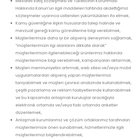
Mesafeli satış sözleşmesi ve Tüketicinin Korunması
Hakkında Kanun’un ilgili maddeleri tahtında akdettiğimiz
sözleşmeler uyarınca üstlenilen yükümlülükleri ifa etmek,
Kamu güvenliğine ilişkin hususlarda talep halinde ve
mevzuat gereği kamu görevlilerine bilgi verebilmek,
Müşterilerimize daha iyi bir alışveriş deneyimini sağlamak,
“müşterilerimizin ilgi alanlarını dikkate alarak”
müşterilerimizin ilgilenebileceği ürünlerimiz hakkında
müşterilerimize bilgi verebilmek, kampanyaları aktarmak,
Müşteri memnuniyetini artırmak, web sitesi ve/veya mobil
uygulamalardan alışveriş yapan müşterilerimizi
tanıyabilmek ve müşteri çevresi analizinde kullanabilmek,
çeşitli pazarlama ve reklam faaliyetlerinde kullanabilmek
ve bu kapsamda anlaşmalı kuruluşlar aracılığıyla
elektronik ortamda ve/veya fiziki ortamda anketler
düzenlemek,
Anlaşmalı kurumlarımız ve çözüm ortaklarımız tarafından
müşterilerimize öneri sunabilmek, hizmetlerimizle ilgili
müşterilerimizi bilgilendirebilmek,