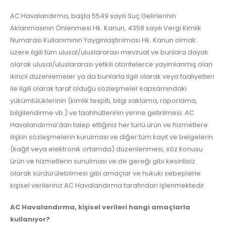
AC Havalandırma, başta 5549 sayılı Suç Gelirlerinin
Aklanmasının Önlenmesi Hk. Kanun, 4358 sayılı Vergi Kimlik
Numarası Kullanımının Yaygınlaştırılması Hk. Kanun olmak
üzere ilgili tüm ulusal/uluslararası mevzuat ve bunlara dayalı
olarak ulusal/uluslararası yetkili otoritelerce yayımlanmış olan
ikincil düzenlemeler ya da bunlarla ilgili olarak veya faaliyetleri
ile ilgili olarak taraf olduğu sözleşmeler kapsamındaki
yükümlülüklerinin (kimlik tespiti, bilgi saklama, raporlama,
bilgilendirme vb.) ve taahhütlerinin yerine getirilmesi; AC
Havalandırma’dan talep ettiğiniz her türlü ürün ve hizmetlere
ilişkin sözleşmelerin kurulması ve diğer tüm kayıt ve belgelerin
(kağıt veya elektronik ortamda) düzenlenmesi, söz konusu
ürün ve hizmetlerin sunulması ve de gereği gibi kesintisiz
olarak sürdürülebilmesi gibi amaçlar ve hukuki sebeplerle
kişisel verileriniz AC Havalandırma tarafından işlenmektedir.
AC Havalandırma, kişisel verileri hangi amaçlarla
kullanıyor?